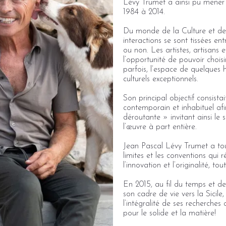
Lévy Trumet a ainsi pu mener 
1984 à 2014.
Du monde de la Culture et de 
interactions se sont tissées en
ou non. Les artistes, artisans et
l’opportunité de pouvoir chois
parfois, l’espace de quelques h
culturels exceptionnels.
Son principal objectif consista
contemporain et inhabituel af
déroutante » invitant ainsi le 
l’œuvre à part entière.
Jean Pascal Lévy Trumet a tou
limites et les conventions qui
l’innovation et l’originalité, t
En 2015, au fil du temps et d
son cadre de vie vers la Sicile,
l’intégralité de ses recherches
pour le solide et la matière!