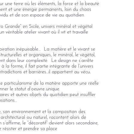
r une terre où les éléments, la force et la beauté
ent et une énergie permanents, loin du chaos
dividu et de son espace de vie au quotidien.
 Grande” en Sicile, univers minéral et végétal
 véritable atelier vivant où il vit et travaille
piration inépuisable… La matière et le vivant se
structurelles et organiques, le minéral, le végétal,
nt dans leur complexité. Le design ne s’arrête
 la forme, il fait partie intégrante de l’univers
ntradictions et barrières…il appartient au vécu.
e particularisme de la matière apporte une réelle
onner le statut d’oeuvre unique.
ires et autres objets du quotidien peut insuffler
ensations…
, son environnement et la composition des
architectural ou naturel, racontent alors de
 s’affirme, le “décoratif” devient alors secondaire,
de résister et prendre sa place