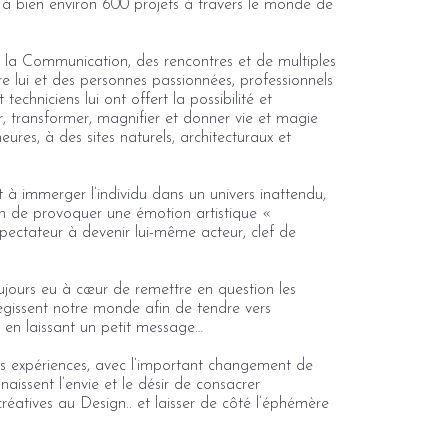
à bien environ 600 projets à travers le monde de
la Communication, des rencontres et de multiples
tre lui et des personnes passionnées, professionnels
 techniciens lui ont offert la possibilité et
ir, transformer, magnifier et donner vie et magie
eures, à des sites naturels, architecturaux et
it à immerger l’individu dans un univers inattendu,
in de provoquer une émotion artistique «
spectateur à devenir lui-même acteur, clef de
jours eu à cœur de remettre en question les
 régissent notre monde afin de tendre vers
out en laissant un petit message…
es expériences, avec l’important changement de
 naissent l’envie et le désir de consacrer
 créatives au Design.. et laisser de côté l’éphémère